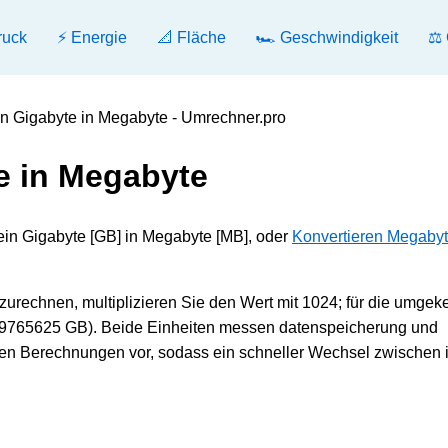
ruck
⚡ Energie
📐 Fläche
🏎️ Geschwindigkeit
⚖️
en Gigabyte in Megabyte - Umrechner.pro
e in Megabyte
ein Gigabyte [GB] in Megabyte [MB], oder
Konvertieren Megabyt
rechnen, multiplizieren Sie den Wert mit 1024; für die umgek
009765625 GB). Beide Einheiten messen datenspeicherung und
hen Berechnungen vor, sodass ein schneller Wechsel zwischen 