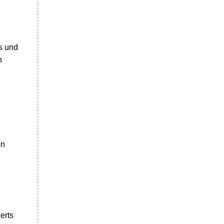
s und
n
on
erts