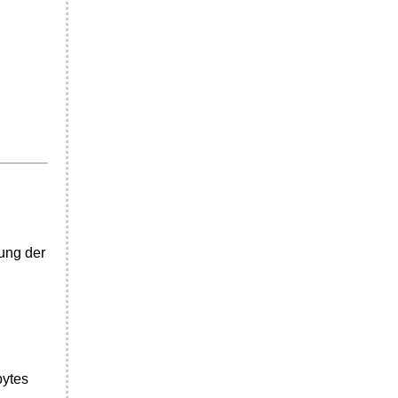
sung der
bytes