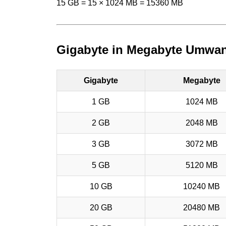
15 GB = 15 × 1024 MB = 15360 MB
Gigabyte in Megabyte Umwan
Gigabyte
Megabyte
1 GB
1024 MB
2 GB
2048 MB
3 GB
3072 MB
5 GB
5120 MB
10 GB
10240 MB
20 GB
20480 MB