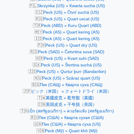
🇵🇱
Skrzynka (US) » Kwarta sucha (US)
🇨🇿
Peck (US) » Čtvrť suchá (US)
🇷🇴
Peck (US) » Quart uscat (US)
🇹🇷
Peck (ABD) » Kuru Quart (ABD)
🇲🇾
Peck (AS) » Quart kering (AS)
🇮🇩
Peck (AS) » Quart kering (AS)
🇵🇭
Peck (US) » Quart dry (US)
🇷🇸
Peck (SAD) » Četvrtina suva (SAD)
🇭🇷
Peck (US) » Kvart suhi (SAD)
🇸🇰
Peck (US) » Štvrtina suchá (US)
🇮🇸
Peck (US) » Qurtur þurr (Bandaríkin)
🇭🇺
Peck (US) » Száraz quart (US)
🇧🇬
Пек (САЩ) » Кварта суха (САЩ)
🇯🇵
ピック（米国） » クォートドライ（米国）
🇹🇼
美國皮克 » 乾夸脫（美國）
🇨🇳
美国皮克 » 干夸脱（美国）
🇹🇭
เป็ก (สหรัฐอเมริกา) » ควอร์ตแห้ง (สหรัฐอเมริกา)
🇷🇺
Пек (США) » Кварта сухая (США)
🇺🇦
Пек (США) » Кварта суха (US)
🇻🇳
Peck (Mỹ) » Quart khô (Mỹ)