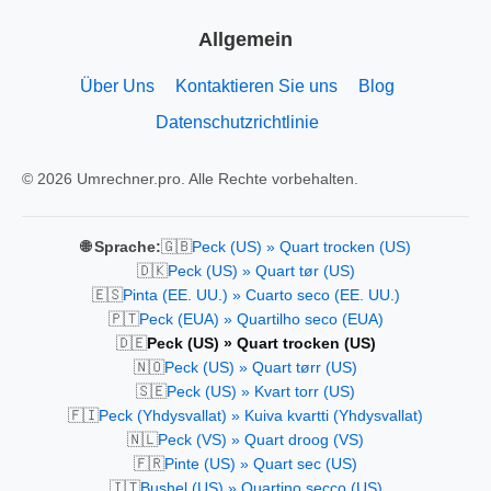
Allgemein
Über Uns
Kontaktieren Sie uns
Blog
Datenschutzrichtlinie
© 2026 Umrechner.pro. Alle Rechte vorbehalten.
🇬🇧
🌐 Sprache:
Peck (US) » Quart trocken (US)
🇩🇰
Peck (US) » Quart tør (US)
🇪🇸
Pinta (EE. UU.) » Cuarto seco (EE. UU.)
🇵🇹
Peck (EUA) » Quartilho seco (EUA)
🇩🇪
Peck (US) » Quart trocken (US)
🇳🇴
Peck (US) » Quart tørr (US)
🇸🇪
Peck (US) » Kvart torr (US)
🇫🇮
Peck (Yhdysvallat) » Kuiva kvartti (Yhdysvallat)
🇳🇱
Peck (VS) » Quart droog (VS)
🇫🇷
Pinte (US) » Quart sec (US)
🇮🇹
Bushel (US) » Quartino secco (US)