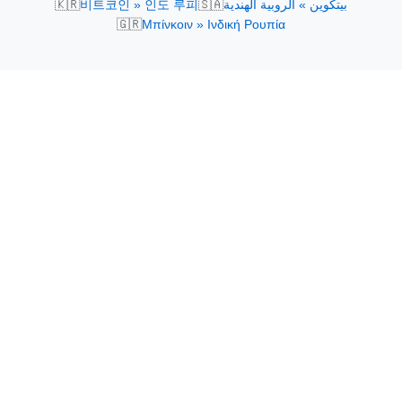
🇰🇷
🇸🇦
비트코인 » 인도 루피
بيتكوين » الروبية الهندية
🇬🇷
Μπίνκοιν » Ινδική Ρουπία