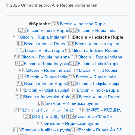
© 2026 Umrechner.pro. Alle Rechte vorbehalten.
🇬🇧
🌐 Sprache:
Bitcoin » Indische Rupie
🇩🇰
🇪🇸
Bitcoin » Indisk Rupee
Bitcoin » Rupia india
🇵🇹
🇩🇪
Bitcoin » Rúpia Indiana
Bitcoin » Indische Rupie
🇳🇴
🇸🇪
Bitcoin » Indisk Rupee
Bitcoin » Indiska rupien
🇫🇮
🇳🇱
Bitcoin » Intian rupia
Bitcoin » Indiase Roepie
🇫🇷
🇮🇹
Bitcoin » Roupie indienne
Bitcoin » Rupia Indiana
🇵🇱
🇨🇿
Bitcoin » Rupia Indyjska
Bitcoin » Indická rupie
🇷🇴
🇹🇷
Bitcoin » Rupia Indiană
Bitcoin » Hint Rupisi
🇲🇾
🇮🇩
Bitcoin » Rupee India
Bitcoin » Rupee India
🇵🇭
🇷🇸
Bitcoin » Indian Rupee
Bitcoin » Indijska rupija
🇭🇷
🇸🇰
Bitcoin » Indijska rupija
Bitcoin » Indická rupia
🇮🇸
🇭🇺
Bitcoin » Indverska rúpía
Bitcoin » Indiai Rupee
🇧🇬
Биткойн » Индийска рупия
🇯🇵
🇹🇼
ビットコイン » インドルピー
比特幣 » 印度盧比
🇨🇳
🇹🇭
比特币 » 印度卢比
บิทคอยน์ » รูปีอินเดีย
🇷🇺
Биткойн » Индийская рупия
🇺🇦
🇻🇳
Біткойн » Індійська рупія
Bitcoin » Rupee Ấn Độ