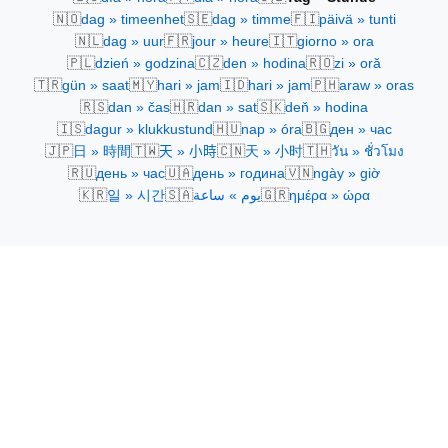
🇳🇴
🇸🇪
🇫🇮
dag » timeenhet
dag » timme
päivä » tunti
🇳🇱
🇫🇷
🇮🇹
dag » uur
jour » heure
giorno » ora
🇵🇱
🇨🇿
🇷🇴
dzień » godzina
den » hodina
zi » oră
🇹🇷
🇲🇾
🇮🇩
🇵🇭
gün » saat
hari » jam
hari » jam
araw » oras
🇷🇸
🇭🇷
🇸🇰
dan » čas
dan » sat
deň » hodina
🇮🇸
🇭🇺
🇧🇬
dagur » klukkustund
nap » óra
ден » час
🇯🇵
🇹🇼
🇨🇳
🇹🇭
日 » 時間
天 » 小時
天 » 小时
วัน » ชั่วโมง
🇷🇺
🇺🇦
🇻🇳
день » час
день » година
ngày » giờ
🇰🇷
🇸🇦
🇬🇷
일 » 시간
يوم » ساعة
ημέρα » ώρα