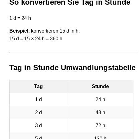
So konvertieren Sie Tag in Stunde
1 d = 24 h
Beispiel:
konvertieren 15 d in h:
15 d = 15 × 24 h = 360 h
Tag in Stunde Umwandlungstabelle
Tag
Stunde
1 d
24 h
2 d
48 h
3 d
72 h
5 d
120 h