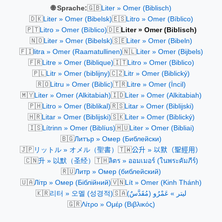
🇬🇧
🌐 Sprache:
Liter » Omer (Biblisch)
🇩🇰
🇪🇸
Liter » Omer (Bibelsk)
Litro » Omer (Bíblico)
🇵🇹
🇩🇪
Litro » Omer (Bíblico)
Liter » Omer (Biblisch)
🇳🇴
🇸🇪
Liter » Omer (Bibelsk)
Liter » Omer (Bibeln)
🇫🇮
🇳🇱
litra » Omer (Raamatullinen)
Liter » Omer (Bijbels)
🇫🇷
🇮🇹
Litre » Omer (Biblique)
Litro » Omer (Biblico)
🇵🇱
🇨🇿
Litr » Omer (biblijny)
Litr » Omer (Biblický)
🇷🇴
🇹🇷
Litru » Omer (Biblic)
Litre » Omer (İncil)
🇲🇾
🇮🇩
Liter » Omer (Alkitabiah)
Liter » Omer (Alkitabiah)
🇵🇭
🇷🇸
Litro » Omer (Biblikal)
Litar » Omer (Biblijski)
🇭🇷
🇸🇰
Litar » Omer (Biblijski)
Liter » Omer (Biblický)
🇮🇸
🇭🇺
Lítrinn » Omer (Biblíus)
Liter » Omer (Bibliai)
🇧🇬
Литър » Омер (Библейски)
🇯🇵
🇹🇼
リットル » オメル（聖書）
公升 » 以默（聖經用）
🇨🇳
🇹🇭
升 » 以默（圣经）
ลิตร » ออมเมอร์ (ในพระคัมภีร์)
🇷🇺
Литр » Омер (библейский)
🇺🇦
🇻🇳
Літр » Омер (Біблійний)
Lít » Omer (Kinh Thánh)
🇰🇷
🇸🇦
리터 » 오멜 (성경적)
ليتر » عَمْرُو (مُقَدَّسٌ)
🇬🇷
Λίτρο » Ομέρ (Βιβλικός)