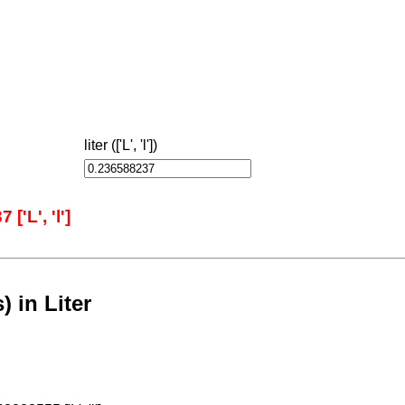
liter (['L', 'l'])
'L', 'l']
) in Liter