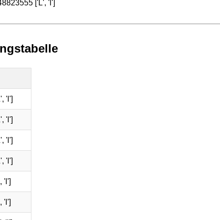
823555 ['L', 'l']
ngstabelle
 'l']
 'l']
 'l']
 'l']
'l']
'l']