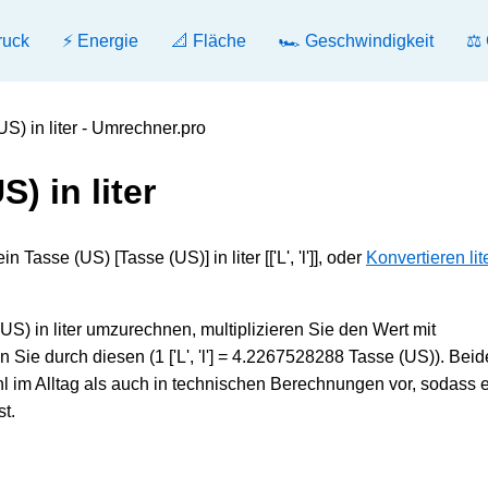
ruck
⚡ Energie
📐 Fläche
🏎️ Geschwindigkeit
⚖️
S) in liter - Umrechner.pro
) in liter
asse (US) [Tasse (US)] in liter [['L', 'l']], oder
Konvertieren lite
(US) in liter umzurechnen, multiplizieren Sie den Wert mit
 Sie durch diesen (1 ['L', 'l'] = 4.2267528288 Tasse (US)). Beid
m Alltag als auch in technischen Berechnungen vor, sodass e
t.