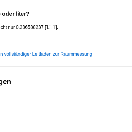
 oder liter?
cht nur 0.236588237 ['L', 'l'].
n vollständiger Leitfaden zur Raummessung
gen