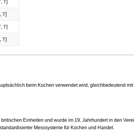
 'l']
'l']
 'l']
'l']
hauptsächlich beim Kochen verwendet wird, gleichbedeutend mit
 britischen Einheiten und wurde im 19. Jahrhundert in den Vere
ng standardisierter Messsysteme für Kochen und Handel.