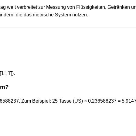
lltag weit verbreitet zur Messung von Flüssigkeiten, Getränken u
ndern, die das metrische System nutzen.
, 'l']).
 um?
.236588237. Zum Beispiel: 25 Tasse (US) × 0.236588237 = 5.91