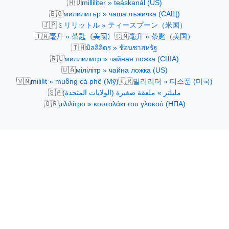
🇭🇺
milliliter » teáskanál (US)
🇧🇬
милилитър » чаша лъжичка (САЩ)
🇯🇵
ミリリットル » ティースプーン（米国）
🇹🇼
🇨🇳
毫升 » 茶匙（美國）
毫升 » 茶匙（美国）
🇹🇭
มิลลิลิตร » ช้อนชาสหรัฐ
🇷🇺
миллилитр » чайная ложка (США)
🇺🇦
мілілітр » чайна ложка (US)
🇻🇳
🇰🇷
mililít » muỗng cà phê (Mỹ)
밀리리터 » 티스푼 (미국)
🇸🇦
مليلتر » ملعقة صغيرة (الولايات المتحدة)
🇬🇷
μιλιλίτρο » κουταλάκι του γλυκού (ΗΠΑ)