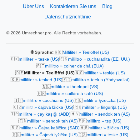
Über Uns
Kontaktieren Sie uns
Blog
Datenschutzrichtlinie
© 2026 Umrechner.pro. Alle Rechte vorbehalten.
🇬🇧
🌐 Sprache:
Milliliter » Teelöffel (US)
🇩🇰
🇪🇸
milliliter » teske (US)
mililitro » cucharadita (EE. UU.)
🇵🇹
mililitro » colher de chá (EUA)
🇩🇪
🇳🇴
Milliliter » Teelöffel (US)
milliliter » teskje (US)
🇸🇪
🇫🇮
milliliter » tesked (US)
millilitra » teelus (Yhdysvallat)
🇳🇱
milliliter » theelepel (VS)
🇫🇷
millilitre » cuillère à café (US)
🇮🇹
🇵🇱
millilitro » cucchiaino (US)
mililitr » łyżeczka (US)
🇨🇿
🇷🇴
mililitr » čajová lžička (US)
mililiter » linguriță (US)
🇹🇷
🇲🇾
mililitre » çay kaşığı (ABD)
mililiter » sendok teh (AS)
🇮🇩
🇵🇭
mililiter » sendok teh (AS)
mililitro » tsp (US)
🇷🇸
🇭🇷
mililitar » Čajna kašičica (SAD)
mililitar » žličica (US)
🇸🇰
🇮🇸
mililiter » Čajová lyžička (US)
millilíteri » teske (US)