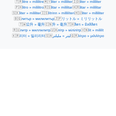
🇹🇷
🇲🇾
🇮🇩
litre » mililitre
liter » mililiter
liter » mililiter
🇵🇭
🇷🇸
🇭🇷
litro » mililitro
litar » mililitar
litar » mililitar
🇸🇰
🇮🇸
🇭🇺
liter » mililiter
lítrinn » millilíteri
liter » milliliter
🇧🇬
🇯🇵
литър » милилитър
リットル » ミリリットル
🇹🇼
🇨🇳
🇹🇭
公升 » 毫升
升 » 毫升
ลิตร » มิลลิลิตร
🇷🇺
🇺🇦
🇻🇳
литр » миллилитр
літр » мілілітр
lít » mililít
🇰🇷
🇸🇦
🇬🇷
리터 » 밀리리터
ليتر » مليلتر
λίτρο » μιλιλίτρο