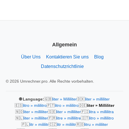
Allgemein
Über Uns
Kontaktieren Sie uns
Blog
Datenschutzrichtlinie
© 2026 Umrechner.pro. Alle Rechte vorbehalten.
🇬🇧
🇩🇰
🌐 Language:
liter » Milliliter
liter » milliliter
🇪🇸
🇵🇹
🇩🇪
litro » mililitro
litro » mililitro
liter » Milliliter
🇳🇴
🇸🇪
🇫🇮
liter » milliliter
liter » milliliter
litra » millilitra
🇳🇱
🇫🇷
🇮🇹
liter » milliliter
litre » millilitre
litro » millilitro
🇵🇱
🇨🇿
🇷🇴
litr » mililitr
litr » mililitr
litru » mililiter