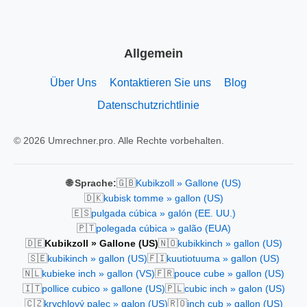
Allgemein
Über Uns
Kontaktieren Sie uns
Blog
Datenschutzrichtlinie
© 2026 Umrechner.pro. Alle Rechte vorbehalten.
🇬🇧
🌐 Sprache:
Kubikzoll » Gallone (US)
🇩🇰
kubisk tomme » gallon (US)
🇪🇸
pulgada cúbica » galón (EE. UU.)
🇵🇹
polegada cúbica » galão (EUA)
🇩🇪
🇳🇴
Kubikzoll » Gallone (US)
kubikkinch » gallon (US)
🇸🇪
🇫🇮
kubikinch » gallon (US)
kuutiotuuma » gallon (US)
🇳🇱
🇫🇷
kubieke inch » gallon (VS)
pouce cube » gallon (US)
🇮🇹
🇵🇱
pollice cubico » gallone (US)
cubic inch » galon (US)
🇨🇿
🇷🇴
krychlový palec » galon (US)
inch cub » gallon (US)