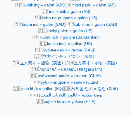
🇹🇷
🇲🇾
kübik inç » galon (ABD)
inci padu » galon (AS)
🇮🇩
inci kubik » galon (AS)
🇵🇭
kubo na pulgada » galon (US)
🇷🇸
🇭🇷
kubni inč » galon (SAD)
kubni inč » galon (SAD)
🇸🇰
kocký palec » galón (US)
🇮🇸
kúbíkínch » galloni (Bandaríkin)
🇭🇺
kocka inch » gallon (US)
🇧🇬
кубичен инч » галон (САЩ)
🇯🇵
立方インチ » ガロン（米国）
🇹🇼
🇨🇳
立方英寸 » 加侖（美國）
立方英寸 » 加仑（美国）
🇹🇭
นิ้วลูกบาศก์ » แกลลอน (สหรัฐอเมริกา)
🇷🇺
кубинский дюйм » галлон (США)
🇺🇦
кубічний дюйм » галон (США)
🇻🇳
🇰🇷
inch khối » gallon (Mỹ)
세제곱 인치 » 갤런 (미국)
🇸🇦
بوصة مكعبة » غالون (الولايات المتحدة)
🇬🇷
κυβικό ίντσα » γαλόνι (ΗΠΑ)