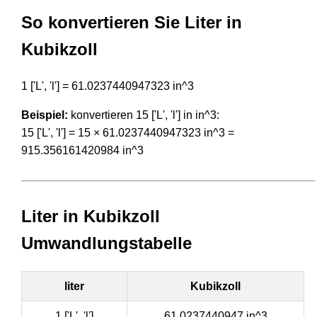
So konvertieren Sie Liter in
Kubikzoll
1 ['L', 'l'] = 61.0237440947323 in^3
Beispiel:
konvertieren 15 ['L', 'l'] in in^3:
15 ['L', 'l'] = 15 × 61.0237440947323 in^3 =
915.356161420984 in^3
Liter in Kubikzoll
Umwandlungstabelle
liter
Kubikzoll
1 ['L', 'l']
61.0237440947 in^3