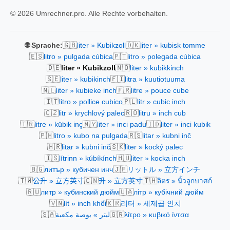
© 2026 Umrechner.pro. Alle Rechte vorbehalten.
🇬🇧
🇩🇰
🌐 Sprache:
liter » Kubikzoll
liter » kubisk tomme
🇪🇸
🇵🇹
litro » pulgada cúbica
litro » polegada cúbica
🇩🇪
🇳🇴
liter » Kubikzoll
liter » kubikkinch
🇸🇪
🇫🇮
liter » kubikinch
litra » kuutiotuuma
🇳🇱
🇫🇷
liter » kubieke inch
litre » pouce cube
🇮🇹
🇵🇱
litro » pollice cubico
litr » cubic inch
🇨🇿
🇷🇴
litr » krychlový palec
litru » inch cub
🇹🇷
🇲🇾
🇮🇩
litre » kübik inç
liter » inci padu
liter » inci kubik
🇵🇭
🇷🇸
litro » kubo na pulgada
litar » kubni inč
🇭🇷
🇸🇰
litar » kubni inč
liter » kocký palec
🇮🇸
🇭🇺
lítrinn » kúbíkínch
liter » kocka inch
🇧🇬
🇯🇵
литър » кубичен инч
リットル » 立方インチ
🇹🇼
🇨🇳
🇹🇭
公升 » 立方英寸
升 » 立方英寸
ลิตร » นิ้วลูกบาศก์
🇷🇺
🇺🇦
литр » кубинский дюйм
літр » кубічний дюйм
🇻🇳
🇰🇷
lít » inch khối
리터 » 세제곱 인치
🇸🇦
🇬🇷
ليتر » بوصة مكعبة
λίτρο » κυβικό ίντσα