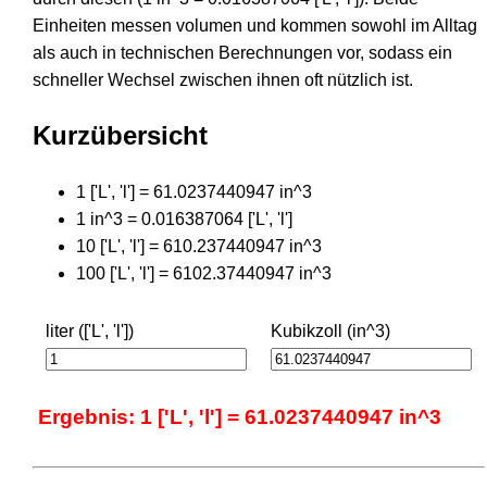
Einheiten messen volumen und kommen sowohl im Alltag
als auch in technischen Berechnungen vor, sodass ein
schneller Wechsel zwischen ihnen oft nützlich ist.
Kurzübersicht
1 ['L', 'l'] = 61.0237440947 in^3
1 in^3 = 0.016387064 ['L', 'l']
10 ['L', 'l'] = 610.237440947 in^3
100 ['L', 'l'] = 6102.37440947 in^3
liter (['L', 'l'])
Kubikzoll (in^3)
Ergebnis: 1 ['L', 'l'] = 61.0237440947 in^3