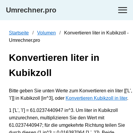
Umrechner.pro
Startseite
Volumen
Konvertieren liter in Kubikzoll -
Umrechner.pro
Konvertieren liter in
Kubikzoll
Bitte geben Sie unten Werte zum Konvertieren ein liter [['L',
'l']] in Kubikzoll [in^3], oder
Konvertieren Kubikzoll in liter
.
1 ['L', 'l'] = 61.0237440947 in^3. Um liter in Kubikzoll
umzurechnen, multiplizieren Sie den Wert mit
61.0237440947; für die umgekehrte Richtung teilen Sie
durch diesen (1 in^3 = 0.016387064 ['L', 'l']). Beide