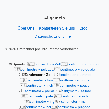
Allgemein
Über Uns
Kontaktieren Sie uns
Blog
Datenschutzrichtlinie
© 2026 Umrechner.pro. Alle Rechte vorbehalten.
🇬🇧
🇩🇰
🌐 Sprache:
Zentimeter » Zoll
centimeter » tommer
🇪🇸
🇵🇹
centímetro » pulgada
centímetro » polegada
🇩🇪
🇳🇴
Zentimeter » Zoll
centimeter » tommer
🇸🇪
🇫🇮
centimeter » tum
senttimetri » tuuma
🇳🇱
🇫🇷
centimeter » inch
centimètre » pouce
🇮🇹
🇵🇱
centimetro » pollice
centymetr » caliber
🇨🇿
🇷🇴
centimetr » palec
centimetru » inch
🇹🇷
🇲🇾
santimetre » inç
sentimeter » inci
🇮🇩
🇵🇭
sentimeter » inci
sentimetro » pulgada