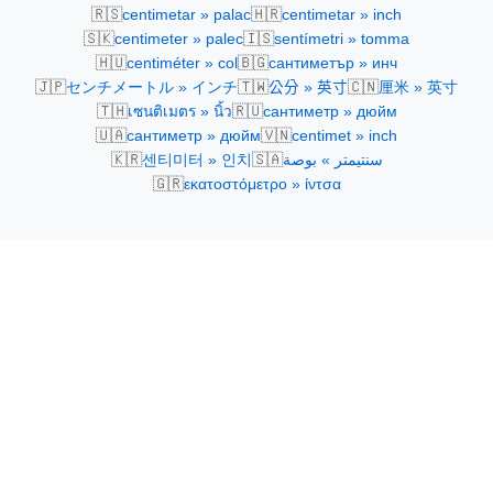
🇷🇸
🇭🇷
centimetar » palac
centimetar » inch
🇸🇰
🇮🇸
centimeter » palec
sentímetri » tomma
🇭🇺
🇧🇬
centiméter » col
сантиметър » инч
🇯🇵
🇹🇼
🇨🇳
センチメートル » インチ
公分 » 英寸
厘米 » 英寸
🇹🇭
🇷🇺
เซนติเมตร » นิ้ว
сантиметр » дюйм
🇺🇦
🇻🇳
сантиметр » дюйм
centimet » inch
🇰🇷
🇸🇦
센티미터 » 인치
سنتيمتر » بوصة
🇬🇷
εκατοστόμετρο » ίντσα