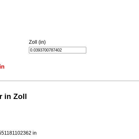
Zoll (in)
in
 in Zoll
551181102362 in