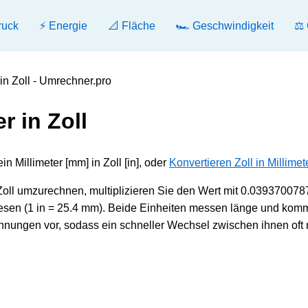
ruck
⚡ Energie
📐 Fläche
🏎️ Geschwindigkeit
⚖️
 in Zoll - Umrechner.pro
r in Zoll
n Millimeter [mm] in Zoll [in], oder
Konvertieren Zoll in Millimet
oll umzurechnen, multiplizieren Sie den Wert mit 0.039370078
diesen (1 in = 25.4 mm). Beide Einheiten messen länge und ko
hnungen vor, sodass ein schneller Wechsel zwischen ihnen oft 