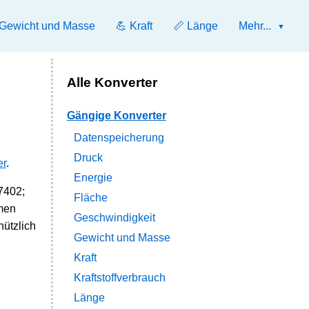
 Gewicht und Masse
💪 Kraft
📏 Länge
Mehr...
Alle Konverter
Gängige Konverter
Datenspeicherung
Druck
er
.
Energie
7402;
Fläche
mmen
Geschwindigkeit
nützlich
Gewicht und Masse
Kraft
Kraftstoffverbrauch
Länge