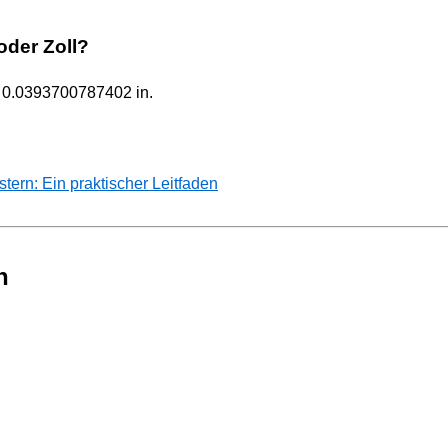
 oder Zoll?
ur 0.0393700787402 in.
rn: Ein praktischer Leitfaden
n