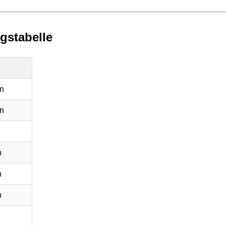
gstabelle
n
n
n
n
n