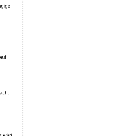
ngige
auf
rach.
s wird