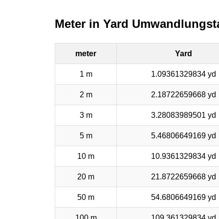
Meter in Yard Umwandlungst
meter
Yard
1 m
1.09361329834 yd
2 m
2.18722659668 yd
3 m
3.28083989501 yd
5 m
5.46806649169 yd
10 m
10.9361329834 yd
20 m
21.8722659668 yd
50 m
54.6806649169 yd
100 m
109.361329834 yd