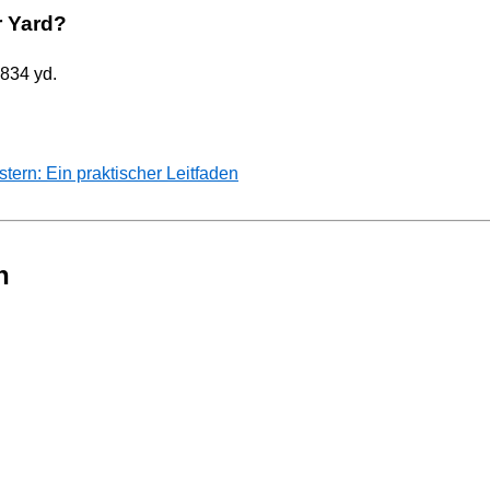
r Yard?
9834 yd.
rn: Ein praktischer Leitfaden
n