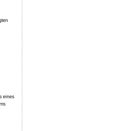
gten
s eines
ems