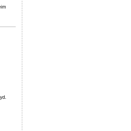
eim
yd.