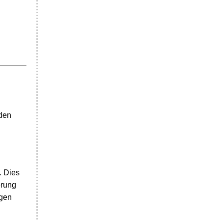
 den
. Dies
erung
ngen