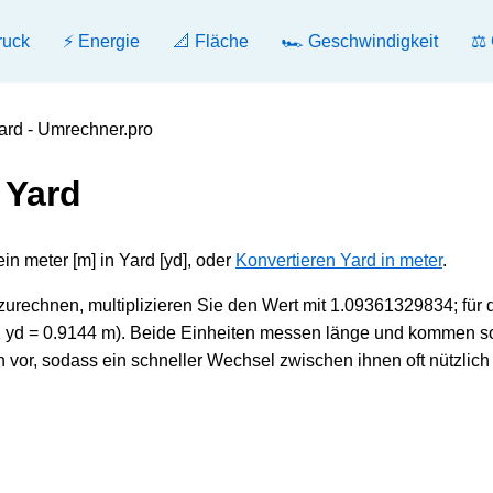
ruck
⚡ Energie
📐 Fläche
🏎️ Geschwindigkeit
⚖️
Yard - Umrechner.pro
 Yard
n meter [m] in Yard [yd], oder
Konvertieren Yard in meter
.
rechnen, multiplizieren Sie den Wert mit 1.09361329834; für 
(1 yd = 0.9144 m). Beide Einheiten messen länge und kommen 
vor, sodass ein schneller Wechsel zwischen ihnen oft nützlich i