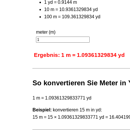
1 yd = 0.9144 m
10 m = 10.9361329834 yd
100 m = 109.361329834 yd
meter (m)
Ergebnis: 1 m = 1.09361329834 yd
So konvertieren Sie Meter in 
1 m = 1.09361329833771 yd
Beispiel:
konvertieren 15 m in yd:
15 m = 15 × 1.09361329833771 yd = 16.40419