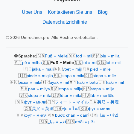
Über Uns
Kontaktieren Sie uns
Blog
Datenschutzrichtlinie
© 2026 Umrechner.pro. Alle Rechte vorbehalten.
🇬🇧
🇩🇰
🇪🇸
🌐 Sprache:
Fuß » Meile
fod » mil
pie » milla
🇵🇹
🇩🇪
🇳🇴
🇸🇪
pé » milha
Fuß » Meile
fot » mil
fot » mil
🇫🇮
🇳🇱
🇫🇷
jalka » maili
voet » mijl
pied » mile
🇮🇹
🇵🇱
🇨🇿
piede » miglio
stopa » mila
stopa » míle
🇷🇴
🇹🇷
🇲🇾
🇮🇩
picior » milă
ayak » mil
kaki » batu
kaki » mil
🇵🇭
🇷🇸
🇭🇷
paa » milya
stopa » milja
stopa » milja
🇸🇰
🇮🇸
🇭🇺
stopa » míľa
fótur » míla
láb » mérföld
🇧🇬
🇯🇵
🇹🇼
фут » мили
フィート » マイル
英尺 » 英哩
🇨🇳
🇹🇭
🇷🇺
英尺 » 英里
ฟุต » ไมล์
фут » миля
🇺🇦
🇻🇳
🇰🇷
фут » миля
bước chân » dặm
피트 » 마일
🇸🇦
🇬🇷
قدم » ميل
πόδι » μίλι