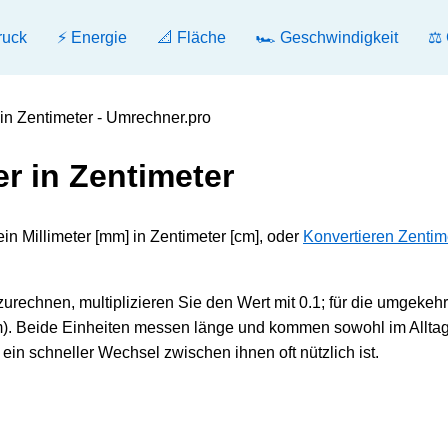
ruck
⚡ Energie
📐 Fläche
🏎️ Geschwindigkeit
⚖️
 in Zentimeter - Umrechner.pro
er in Zentimeter
in Millimeter [mm] in Zentimeter [cm], oder
Konvertieren Zentime
urechnen, multiplizieren Sie den Wert mit 0.1; für die umgekehr
m). Beide Einheiten messen länge und kommen sowohl im Alltag
in schneller Wechsel zwischen ihnen oft nützlich ist.