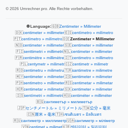
© 2026 Umrechner.pro. Alle Rechte vorbehalten.
🇬🇧
🌐 Language:
Zentimeter » Millimeter
🇩🇰
🇪🇸
centimeter » millimeter
centímetro » milímetro
🇵🇹
🇩🇪
centímetro » milímetro
Zentimeter » Millimeter
🇳🇴
🇸🇪
centimeter » millimeter
centimeter » millimeter
🇫🇮
🇳🇱
senttimetri » millimetri
centimeter » millimeter
🇫🇷
🇮🇹
centimètre » millimètre
centimetro » millimetro
🇵🇱
🇨🇿
centymetr » milimetr
centimetr » milimetr
🇷🇴
🇹🇷
centimetru » milimetru
santimetre » milimetre
🇲🇾
🇮🇩
sentimeter » milimeter
sentimeter » milimeter
🇵🇭
🇷🇸
sentimetro » millimeter
centimetar » milimetar
🇭🇷
🇸🇰
centimetar » milimetar
centimeter » milimeter
🇮🇸
🇭🇺
sentímetri » millímetri
centiméter » milliméter
🇧🇬
сантиметър » милиметър
🇯🇵
🇹🇼
センチメートル » ミリメートル
公分 » 毫米
🇨🇳
🇹🇭
厘米 » 毫米
เซนติเมตร » มิลลิเมตร
🇷🇺
🇺🇦
сантиметр » миллиметр
сантиметр » міліметр
🇻🇳
🇰🇷
centimet » milimet
센티미터 » 밀리미터