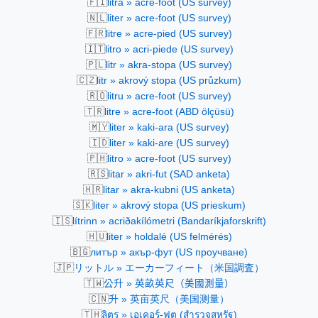
🇫🇮
litra » acre-foot (US survey)
🇳🇱
liter » acre-foot (US survey)
🇫🇷
litre » acre-pied (US survey)
🇮🇹
litro » acri-piede (US survey)
🇵🇱
litr » akra-stopa (US survey)
🇨🇿
litr » akrový stopa (US průzkum)
🇷🇴
litru » acre-foot (US survey)
🇹🇷
litre » acre-foot (ABD ölçüsü)
🇲🇾
liter » kaki-ara (US survey)
🇮🇩
liter » kaki-are (US survey)
🇵🇭
litro » acre-foot (US survey)
🇷🇸
litar » akri-fut (SAD anketa)
🇭🇷
litar » akra-kubni (US anketa)
🇸🇰
liter » akrový stopa (US prieskum)
🇮🇸
lítrinn » acriðakílómetri (Bandaríkjaforskrift)
🇭🇺
liter » holdalé (US felmérés)
🇧🇬
литър » акър-фут (US проучване)
🇯🇵
リットル » エーカーフィート（米国調査）
🇹🇼
公升 » 英畝英尺（美國測量）
🇨🇳
升 » 英亩英尺（美国测量）
🇹🇭
ลิตร » เอเคอร์-ฟุต (สำรวจสหรัฐ)