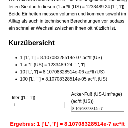
teilen Sie durch diesen (1 ac*ft (US) = 1233489.24 ['L', 'l']).
Beide Einheiten messen volumen und kommen sowohl im
Alltag als auch in technischen Berechnungen vor, sodass
ein schneller Wechsel zwischen ihnen oft nützlich ist.
Kurzübersicht
1 ['L', 'l'] = 8.10708328514e-07 ac*ft (US)
1 ac*ft (US) = 1233489.24 ['L', 'l']
10 ['L', 'l'] = 8.10708328514e-06 ac*ft (US)
100 ['L', 'l'] = 8.10708328514e-05 ac*ft (US)
Acker-Fuß (US-Umfrage)
liter (['L', 'l'])
(ac*ft (US))
Ergebnis: 1 ['L', 'l'] = 8.10708328514e-7 ac*ft