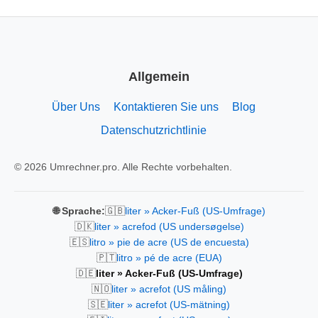
Allgemein
Über Uns
Kontaktieren Sie uns
Blog
Datenschutzrichtlinie
© 2026 Umrechner.pro. Alle Rechte vorbehalten.
🇬🇧
🌐 Sprache:
liter » Acker-Fuß (US-Umfrage)
🇩🇰
liter » acrefod (US undersøgelse)
🇪🇸
litro » pie de acre (US de encuesta)
🇵🇹
litro » pé de acre (EUA)
🇩🇪
liter » Acker-Fuß (US-Umfrage)
🇳🇴
liter » acrefot (US måling)
🇸🇪
liter » acrefot (US-mätning)