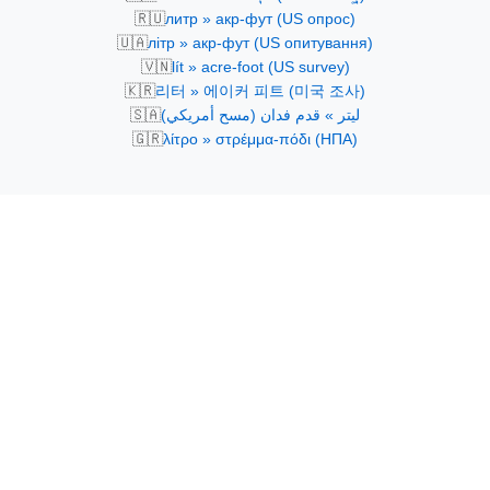
🇷🇺
литр » акр-фут (US опрос)
🇺🇦
літр » акр-фут (US опитування)
🇻🇳
lít » acre-foot (US survey)
🇰🇷
리터 » 에이커 피트 (미국 조사)
🇸🇦
ليتر » قدم فدان (مسح أمريكي)
🇬🇷
λίτρο » στρέμμα-πόδι (ΗΠΑ)