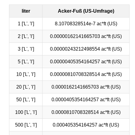
liter
Acker-Fuß (US-Umfrage)
1 ['L', 'l']
8.10708328514e-7 ac*ft (US)
2 ['L', 'l']
0.00000162141665703 ac*ft (US)
3 ['L', 'l']
0.00000243212498554 ac*ft (US)
5 ['L', 'l']
0.00000405354164257 ac*ft (US)
10 ['L', 'l']
0.00000810708328514 ac*ft (US)
20 ['L', 'l']
0.0000162141665703 ac*ft (US)
50 ['L', 'l']
0.0000405354164257 ac*ft (US)
100 ['L', 'l']
0.0000810708328514 ac*ft (US)
500 ['L', 'l']
0.000405354164257 ac*ft (US)