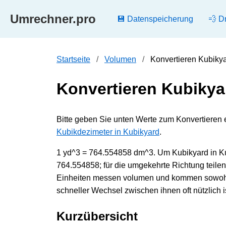
Umrechner.pro
💾 Datenspeicherung
💨 D
Startseite
Volumen
Konvertieren Kubikya
Konvertieren Kubikya
Bitte geben Sie unten Werte zum Konvertieren 
Kubikdezimeter in Kubikyard
.
1 yd^3 = 764.554858 dm^3. Um Kubikyard in Ku
764.554858; für die umgekehrte Richtung teil
Einheiten messen volumen und kommen sowohl i
schneller Wechsel zwischen ihnen oft nützlich is
Kurzübersicht