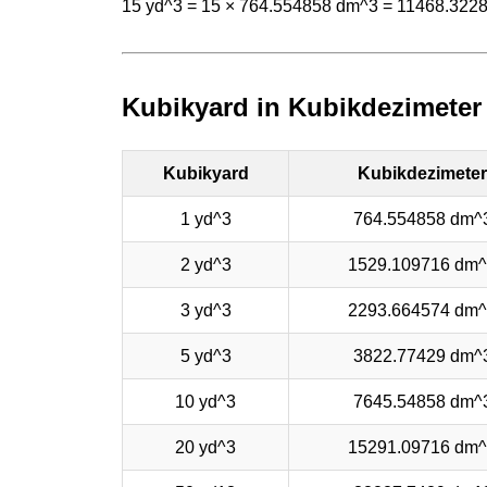
15 yd^3 = 15 × 764.554858 dm^3 = 11468.322
Kubikyard in Kubikdezimete
Kubikyard
Kubikdezimeter
1 yd^3
764.554858 dm^
2 yd^3
1529.109716 dm
3 yd^3
2293.664574 dm
5 yd^3
3822.77429 dm^
10 yd^3
7645.54858 dm^
20 yd^3
15291.09716 dm