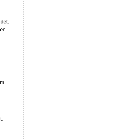
det,
nen
em
t,