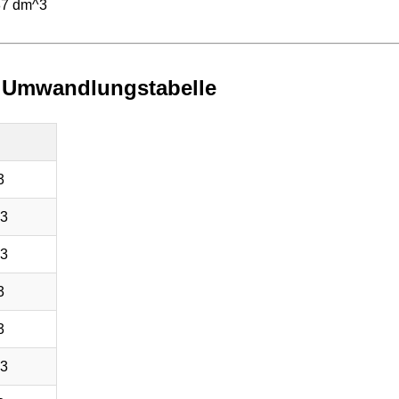
87 dm^3
r Umwandlungstabelle
3
^3
^3
3
3
^3