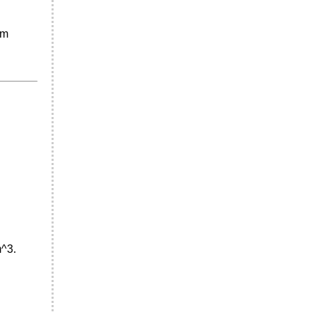
um
m^3.