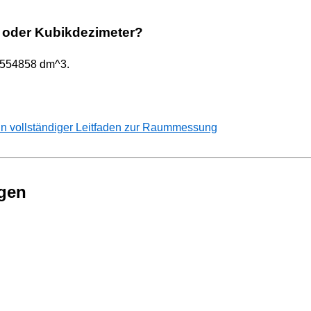
d oder Kubikdezimeter?
4.554858 dm^3.
n vollständiger Leitfaden zur Raummessung
gen