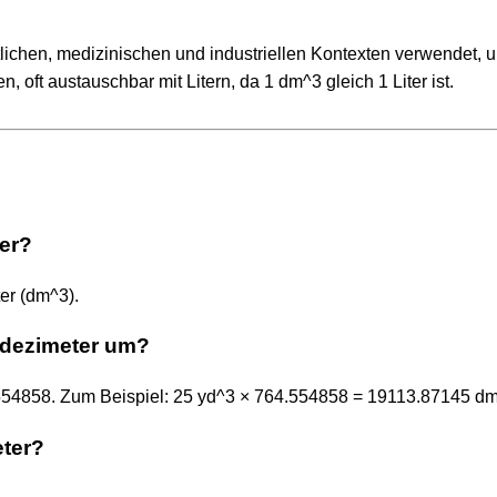
lichen, medizinischen und industriellen Kontexten verwendet, 
oft austauschbar mit Litern, da 1 dm^3 gleich 1 Liter ist.
ter?
er (dm^3).
kdezimeter um?
4.554858. Zum Beispiel: 25 yd^3 × 764.554858 = 19113.87145 d
eter?