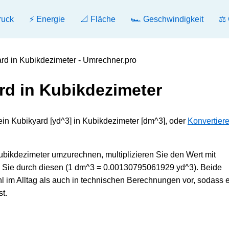
ruck
⚡ Energie
📐 Fläche
🏎️ Geschwindigkeit
⚖️
rd in Kubikdezimeter - Umrechner.pro
rd in Kubikdezimeter
ein Kubikyard [yd^3] in Kubikdezimeter [dm^3], oder
Konvertier
bikdezimeter umzurechnen, multiplizieren Sie den Wert mit
en Sie durch diesen (1 dm^3 = 0.00130795061929 yd^3). Beide
m Alltag als auch in technischen Berechnungen vor, sodass e
t.