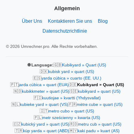
Allgemein
Über Uns
Kontaktieren Sie uns
Blog
Datenschutzrichtlinie
© 2026 Umrechner.pro. Alle Rechte vorbehalten.
🇬🇧
🌐 Language:
Kubikyard » Quart (US)
🇩🇰
kubisk yard » quart (US)
🇪🇸
yarda cúbica » cuarto (EE. UU.)
🇵🇹
🇩🇪
jarda cúbica » quart (EUA)
Kubikyard » Quart (US)
🇳🇴
🇸🇪
kubikkmeter » quart (US)
kubikyard » quart (US)
🇫🇮
kuutiojae » kvartti (Yhdysvallat)
🇳🇱
🇫🇷
kubieke yard » quart (VS)
mètre cube » quart (US)
🇮🇹
metro cubo » quart (US)
🇵🇱
metr sześcienny » kwarta (US)
🇨🇿
🇷🇴
kubický yard » quart (US)
metru cub » quart (US)
🇹🇷
🇲🇾
küp yarda » quart (ABD)
kaki padu » kuart (AS)