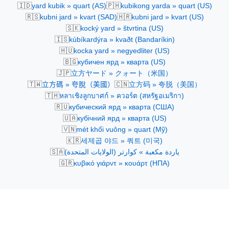
🇮🇩
🇵🇭
yard kubik » quart (AS)
kubikong yarda » quart (US)
🇷🇸
🇭🇷
kubni jard » kvart (SAD)
kubni jard » kvart (US)
🇸🇰
kocký yard » štvrtina (US)
🇮🇸
kúbíkardýra » kvaðt (Bandaríkin)
🇭🇺
kocka yard » negyedliter (US)
🇧🇬
кубичен ярд » кварта (US)
🇯🇵
立方ヤード » クォート（米国）
🇹🇼
🇨🇳
立方碼 » 夸脫（美國）
立方码 » 夸脱（美国）
🇹🇭
หลาเชิงลูกบาศก์ » ควอร์ต (สหรัฐอเมริกา)
🇷🇺
кубический ярд » кварта (США)
🇺🇦
кубічний ярд » кварта (US)
🇻🇳
mét khối vuông » quart (Mỹ)
🇰🇷
세제곱 야드 » 쿼트 (미국)
🇸🇦
ياردة مكعبة » كوارتر (الولايات المتحدة)
🇬🇷
κυβικό γιάρντ » κουάρτ (ΗΠΑ)